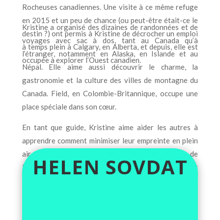
Rocheuses canadiennes. Une visite à ce même refuge
en 2015 et un peu de chance (ou peut-être était-ce le
Kristine a organisé des dizaines de randonnées et de
destin ?) ont permis à Kristine de décrocher un emploi
voyages avec sac à dos, tant au Canada qu’à
à temps plein à Calgary, en Alberta, et depuis, elle est
l’étranger, notamment en Alaska, en Islande et au
occupée à explorer l’Ouest canadien.
Népal. Elle aime aussi découvrir le charme, la
gastronomie et la culture des villes de montagne du
Canada. Field, en Colombie-Britannique, occupe une
place spéciale dans son cœur.
En tant que guide, Kristine aime aider les autres à
apprendre comment minimiser leur empreinte en plein
air et elle est une bénévole active au sein de
HELEN SOVDAT
l’initiative Yellowstone to Yukon, de Parcs Canada et
du comité Accès et environnement du Club alpin du
Canada. Diabétique de type 1 depuis 27 ans, Kristine
croit que tout le monde, quels que soient ses