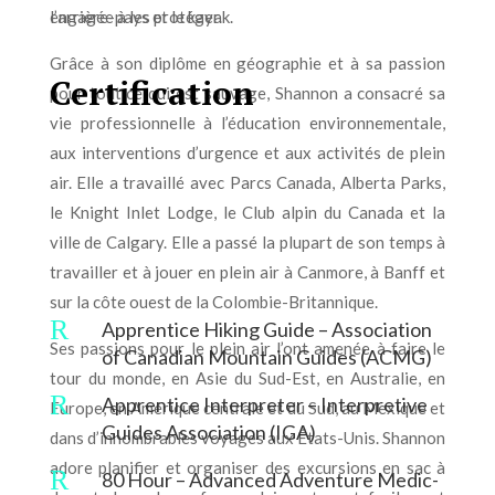
engagée à les protéger.
l’arrière-pays et le kayak.
Grâce à son diplôme en géographie et à sa passion
Certification
pour tout ce qui est sauvage, Shannon a consacré sa
vie professionnelle à l’éducation environnementale,
aux interventions d’urgence et aux activités de plein
air. Elle a travaillé avec Parcs Canada, Alberta Parks,
le Knight Inlet Lodge, le Club alpin du Canada et la
ville de Calgary. Elle a passé la plupart de son temps à
travailler et à jouer en plein air à Canmore, à Banff et
sur la côte ouest de la Colombie-Britannique.
R
Apprentice Hiking Guide – Association
Ses passions pour le plein air l’ont amenée à faire le
of Canadian Mountain Guides (ACMG)
tour du monde, en Asie du Sud-Est, en Australie, en
R
Apprentice Interpreter – Interpretive
Europe, en Amérique centrale et du Sud, au Mexique et
Guides Association (IGA)
dans d’innombrables voyages aux États-Unis. Shannon
adore planifier et organiser des excursions en sac à
R
80 Hour – Advanced Adventure Medic-