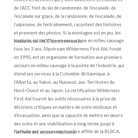
de l’ACC font du ski de randonnée, de l’escalade, de
l’escalade sur glace, de la randonnée, de l’escalade, de
l’alpinisme, de l’entraînement, racontent des histoires
et prennent des photos. Si la montagne est en jeu, les
Nathalie est certifiée en secourisme en milieu sauvage
membres de l’ACC sont intéressés.
tous les 3 ans. Slipstream Wilderness First Aid, fondé
en 1990, est un organisme de formation aux premiers
secours en milieu sauvage à la pointe de l’industrie, qui
étend ses services à la Colombie-Britannique, à
l’Alberta, au Yukon, au Nunavut, aux Territoires du
Nord-Ouest et au Japon. La certification Wilderness
First Aid fournit les outils nécessaires à la prise de
décisions critiques en matière de soins médicaux et
d’évacuation, ainsi que la capacité de mettre en œuvre
des soins et une stabilisation à long terme jusqu’à
Nathalie est un nouveau membre affilié de la BLBCA,
l’arrivée des secours médicaux.