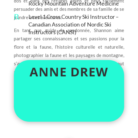
dos et dans des refuges alpins et peut facilement
Rocky Mountain Adventure Medicine
persuader des amis et des membres de sa famille de se
R
Level 1 Cross Country Ski Instructor –
joindre à ses aventures.
Canadian Association of Nordic Ski
En tant que guide de randonnée, Shannon aime
Instructors (CANSI)
partager ses connaissances et ses passions pour la
flore et la faune, l’histoire culturelle et naturelle,
photographier la faune et les paysages de montagne,
s’aventurer en toute sécurité et s’amuser, tout
ANNE DREW
simplement !