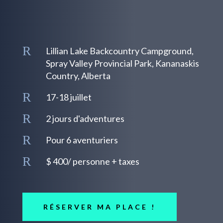
R
Lillian Lake Backcountry Campground,
Spray Valley Provincial Park, Kananaskis
Country, Alberta
R
17-18 juillet
R
2 jours d'adventures
R
Pour 6 aventuriers
R
$ 400/ personne + taxes
RÉSERVER MA PLACE !