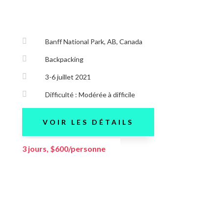

Banff National Park, AB, Canada

Backpacking

3-6 juillet 2021

Difficulté : Modérée à difficile
VOIR LES DÉTAILS
3 jours, $600/personne