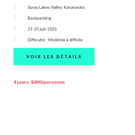

Spray Lakes Valley, Kananaskis

Backpacking

21-25 juin 2021

Difficulté : Modérée à difficile
VOIR LES DÉTAILS
4 jours, $800/personne