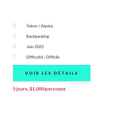

Yukon / Alaska

Backpacking

Juin 2022

Difficulté : Difficile
VOIR LES DÉTAILS
5 jours, $1,000/personne